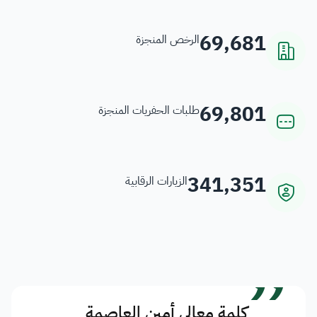
69,681
الرخص المنجزة
69,801
طلبات الحفريات المنجزة
341,351
الزيارات الرقابية
”
كلمة معالي أمين العاصمة