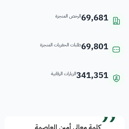
69,681
الرخص المنجزة
69,801
طلبات الحفريات المنجزة
341,351
الزيارات الرقابية
”
كلمة معالي أمين العاصمة