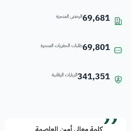
69,681
الرخص المنجزة
69,801
طلبات الحفريات المنجزة
341,351
الزيارات الرقابية
”
كلمة معالي أمين العاصمة