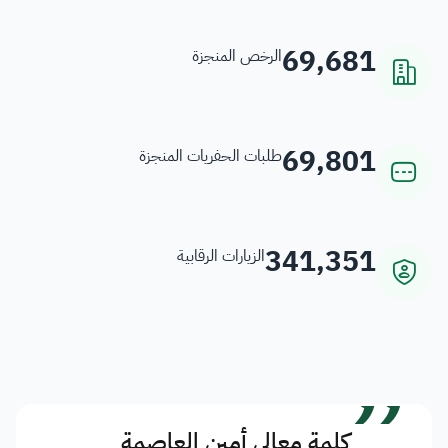
69,681
الرخص المنجزة
69,801
طلبات الحفريات المنجزة
341,351
الزيارات الرقابية
”
كلمة معالي أمين العاصمة