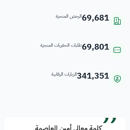
69,681
الرخص المنجزة
69,801
طلبات الحفريات المنجزة
341,351
الزيارات الرقابية
”
كلمة معالي أمين العاصمة