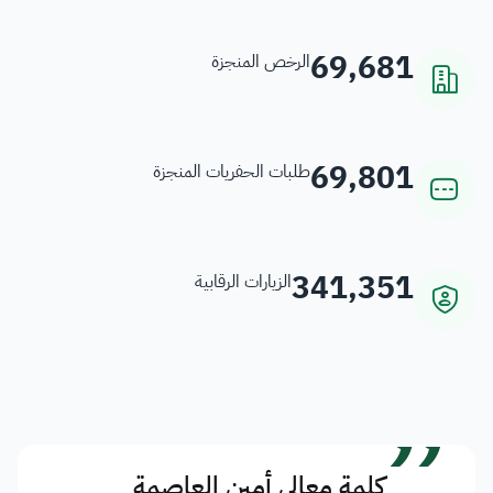
69,681
الرخص المنجزة
69,801
طلبات الحفريات المنجزة
341,351
الزيارات الرقابية
”
كلمة معالي أمين العاصمة