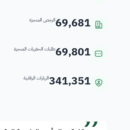
69,681
الرخص المنجزة
69,801
طلبات الحفريات المنجزة
341,351
الزيارات الرقابية