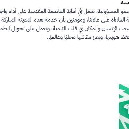
سة
سمو المسؤولية، نعمل في أمانة العاصمة المقدسة على أداء واج
لملقاة على عاتقنا، ومؤمنين بأن خدمة هذه المدينة المباركة 
رؤية المملكة 2030 التي وضعت الإنسان والمكان في قلب التنمية، ونعمل على
ظ هويتها، ويعزز مكانتها محليًا وعالميًا.