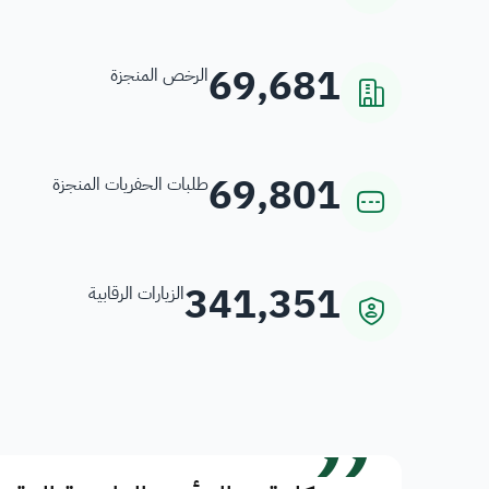
69,681
الرخص المنجزة
69,801
طلبات الحفريات المنجزة
341,351
الزيارات الرقابية