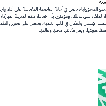
سة
سمو المسؤولية، نعمل في أمانة العاصمة المقدسة على أداء واج
لملقاة على عاتقنا، ومؤمنين بأن خدمة هذه المدينة المباركة 
رؤية المملكة 2030 التي وضعت الإنسان والمكان في قلب التنمية، ونعمل على
ظ هويتها، ويعزز مكانتها محليًا وعالميًا.