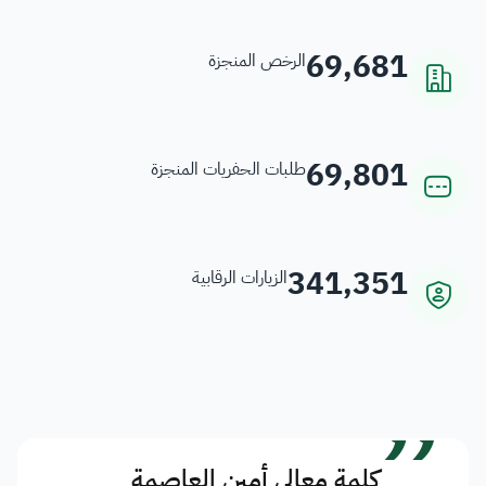
69,681
الرخص المنجزة
69,801
طلبات الحفريات المنجزة
341,351
الزيارات الرقابية
”
كلمة معالي أمين العاصمة