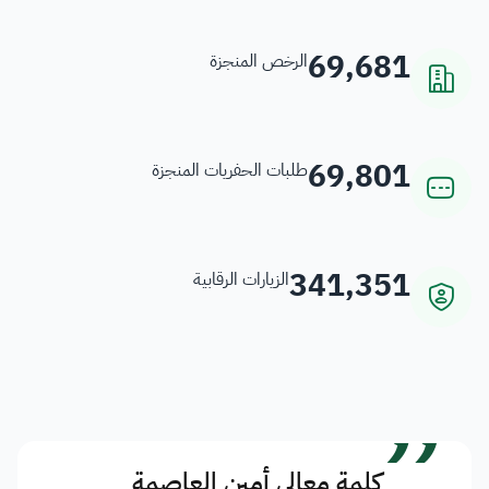
69,681
الرخص المنجزة
69,801
طلبات الحفريات المنجزة
341,351
الزيارات الرقابية
”
كلمة معالي أمين العاصمة