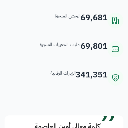
69,681
الرخص المنجزة
69,801
طلبات الحفريات المنجزة
341,351
الزيارات الرقابية
”
كلمة معالي أمين العاصمة