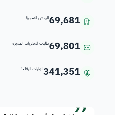
69,681
الرخص المنجزة
69,801
طلبات الحفريات المنجزة
341,351
الزيارات الرقابية