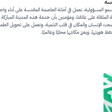
سة
سمو المسؤولية، نعمل في أمانة العاصمة المقدسة على أداء واج
لملقاة على عاتقنا، ومؤمنين بأن خدمة هذه المدينة المباركة 
رؤية المملكة 2030 التي وضعت الإنسان والمكان في قلب التنمية، ونعمل على
ظ هويتها، ويعزز مكانتها محليًا وعالميًا.