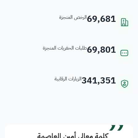
69,681
الرخص المنجزة
69,801
طلبات الحفريات المنجزة
341,351
الزيارات الرقابية
”
كلمة معالي أمين العاصمة