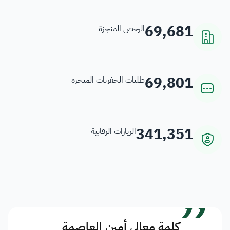
69,681
الرخص المنجزة
69,801
طلبات الحفريات المنجزة
341,351
الزيارات الرقابية
”
كلمة معالي أمين العاصمة