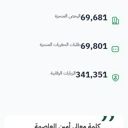
69,681
الرخص المنجزة
69,801
طلبات الحفريات المنجزة
341,351
الزيارات الرقابية
”
كلمة معالي أمين العاصمة