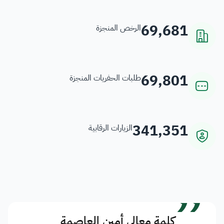
69,681
الرخص المنجزة
69,801
طلبات الحفريات المنجزة
341,351
الزيارات الرقابية
”
كلمة معالي أمين العاصمة