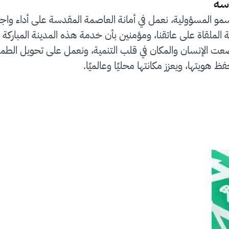
سة
سمو المسؤولية، نعمل في أمانة العاصمة المقدسة على أداء واج
لملقاة على عاتقنا، ومؤمنين بأن خدمة هذه المدينة المباركة 
رؤية المملكة 2030 التي وضعت الإنسان والمكان في قلب التنمية، ونعمل على
ظ هويتها، ويعزز مكانتها محليًا وعالميًا.