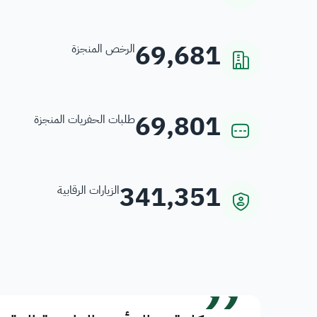
69,681
الرخص المنجزة
69,801
طلبات الحفريات المنجزة
341,351
الزيارات الرقابية