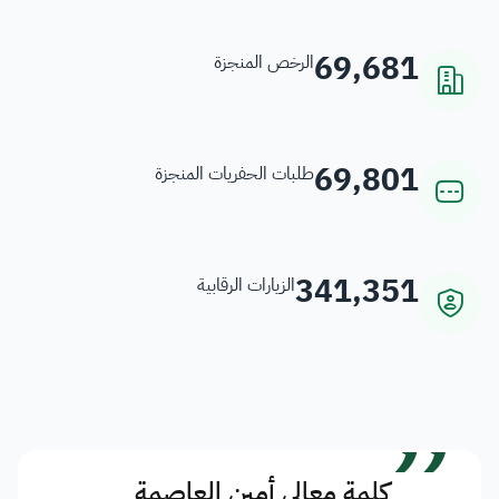
69,681
الرخص المنجزة
69,801
طلبات الحفريات المنجزة
341,351
الزيارات الرقابية
”
كلمة معالي أمين العاصمة