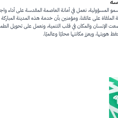
سة
سمو المسؤولية، نعمل في أمانة العاصمة المقدسة على أداء واج
لملقاة على عاتقنا، ومؤمنين بأن خدمة هذه المدينة المباركة 
رؤية المملكة 2030 التي وضعت الإنسان والمكان في قلب التنمية، ونعمل على
ظ هويتها، ويعزز مكانتها محليًا وعالميًا.