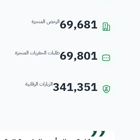
69,681
الرخص المنجزة
69,801
طلبات الحفريات المنجزة
341,351
الزيارات الرقابية