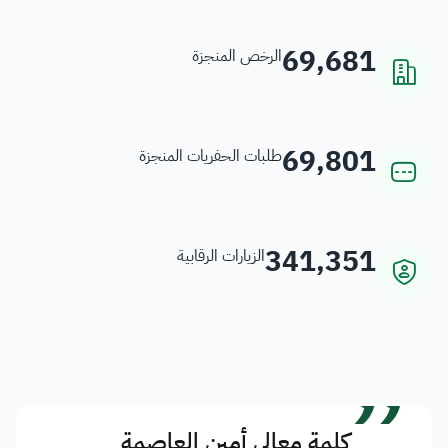
69,681
الرخص المنجزة
69,801
طلبات الحفريات المنجزة
341,351
الزيارات الرقابية
”
كلمة معالي أمين العاصمة