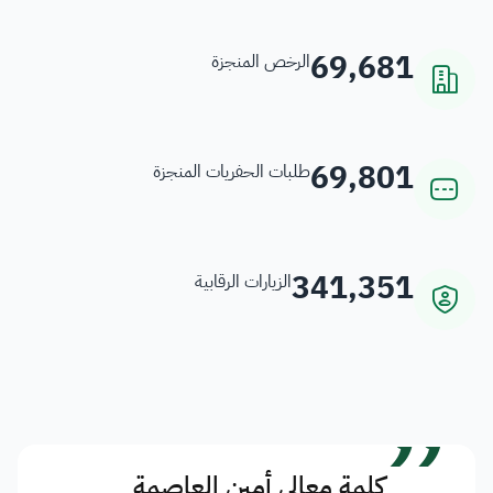
69,681
الرخص المنجزة
69,801
طلبات الحفريات المنجزة
341,351
الزيارات الرقابية
”
كلمة معالي أمين العاصمة