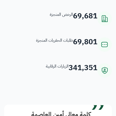
69,681
الرخص المنجزة
69,801
طلبات الحفريات المنجزة
341,351
الزيارات الرقابية
”
كلمة معالي أمين العاصمة