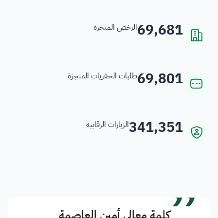
69,681
الرخص المنجزة
69,801
طلبات الحفريات المنجزة
341,351
الزيارات الرقابية
”
كلمة معالي أمين العاصمة