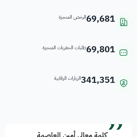
69,681
الرخص المنجزة
69,801
طلبات الحفريات المنجزة
341,351
الزيارات الرقابية
”
كلمة معالي أمين العاصمة