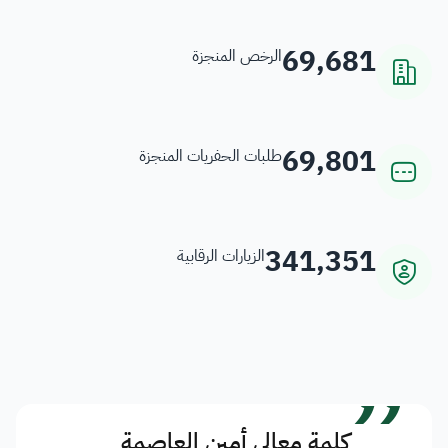
69,681
الرخص المنجزة
69,801
طلبات الحفريات المنجزة
341,351
الزيارات الرقابية
”
كلمة معالي أمين العاصمة