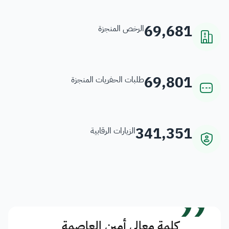
69,681
الرخص المنجزة
69,801
طلبات الحفريات المنجزة
341,351
الزيارات الرقابية
”
كلمة معالي أمين العاصمة