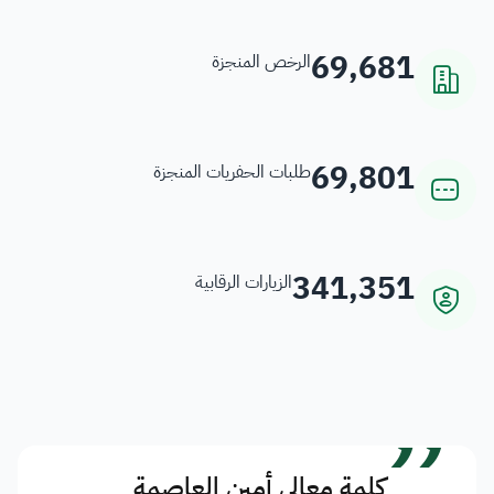
69,681
الرخص المنجزة
69,801
طلبات الحفريات المنجزة
341,351
الزيارات الرقابية
”
كلمة معالي أمين العاصمة