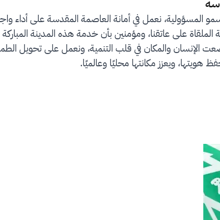
سة
سمو المسؤولية، نعمل في أمانة العاصمة المقدسة على أداء واج
لملقاة على عاتقنا، ومؤمنين بأن خدمة هذه المدينة المباركة 
رؤية المملكة 2030 التي وضعت الإنسان والمكان في قلب التنمية، ونعمل على
ظ هويتها، ويعزز مكانتها محليًا وعالميًا.