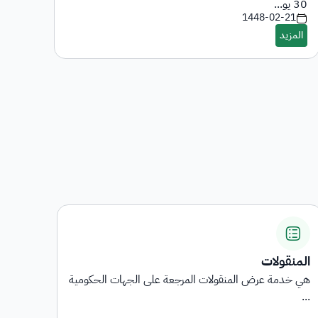
-7
30 يو...
1448-02-21
المنقولات
اشترا
هي خدمة عرض المنقولات المرجعة على الجهات الحكومية
توفر 
...