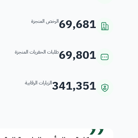
69,681
الرخص المنجزة
69,801
طلبات الحفريات المنجزة
341,351
الزيارات الرقابية