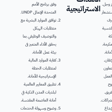
 وجل.
وفق برنامج الأمم
الاستراتيجية
تشعار
المتحدة الإنمائى UNDP.
رف
توافق الموارد البشرية مع
دسية
متطلبات الهيكل
ة
والتوصيف الوظيفي بما
مكرمة.
يحقق الأداء المتميز فى
أمانة.
بيئة عمل الأمانة.
إتقان.
كفاية الموارد المالية
تعاون
لمتطلبات الخطة
لعمل
الإستراتيجية للأمانة.
وح
تطبيق المعايير العالمية
فريق.
لبلديات المدن الذكية في
شراكات.
أمانة العاصمة المقدسة.
إبداع
وضوح وسهولة الخدمات