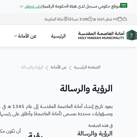
موقع حكومي مسجل لدى هيئة الحكومة الرقمية
كيف تتحقق
٢٥ صفر ١٤٤٨ هـ
3:08 صباحًا
مكة المكرمة
روابط المواقع الالكترونية الرسمية السعودية تنتهي بـ
.gov.sa
جميع روابط المواقع الرسمية التابعة للجهات الحكومية في المملكة العربي
الرئيسية
عن الأمانة
مسجل لدى هيئة الحكومة الرقمية برقم:
20250429196
الصفحة الرئيسية
عن الأمانة
الرؤية والرسالة
الرؤية والرسالة
يعود تاري
ومسؤوليات محددة بمسمى (أمانة العاصمة) وأطلق على رئيسها مسمى (أمين العاصمة) وفي عام 
أن تكون مك
رؤية