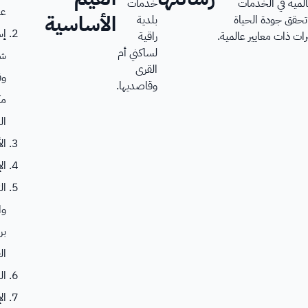
لمية في الخدمات
خدمات
عز
الأساسية
 تحقق جودة الحياة
بلدية
إس
ات ذات معايير عالمية.
راقية
لساكني أم
ش
القرى
وق
وقاصديها.
مك
ال
ال
ال
ال
وا
بر
ال
ال
ال