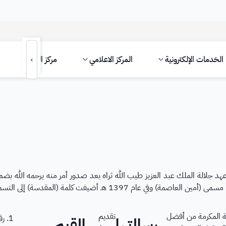
المواقع الالكترونية الحكومي
ة السعودية تنتهي بـ .gov.sa
المواقع الالكترونية الآمنة في المملكة ال
الخدمات الإلكترونية
المركز الاعلامي
مركز المعرفة
›
حاصل على شهادة الجودة من هيئة الحكومة الرقمية
DS00010
خ إنشاء أمانة العاصمة المقدسة إلى عام 1345 هـ في عهد جلالة الملك عبد العزيز طيب الله ثراه بعد صدور 
1397 هـ أضيفت كلمة (المقدسة) إلى التسميتين.
ة المكرمة من أفضل
تقديم
رق
رسالتها
القيم